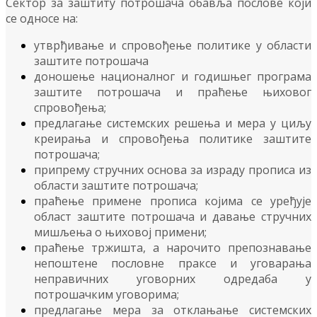
Сектор за заштиту потрошача обавља послове који
се односе на:
утврђивање и спровођење политике у области
заштите потрошача
доношење националног и годишњег програма
заштите потрошача и праћење њиховог
спровођења;
предлагање системских решења и мера у циљу
креирања и спровођења политике заштите
потрошача;
припрему стручних основа за израду прописа из
области заштите потрошача;
праћење примене прописа којима се уређује
област заштите потрошача и давање стручних
мишљења о њиховој примени;
праћење тржишта, а нарочито препознавање
непоштене пословне праксе и уговарања
неправичних уговорних одредаба у
потрошачким уговорима;
предлагање мера за отклањање системских