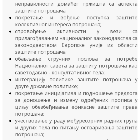
неправилности домаћег тржишта са аспекта
заштите потрошача;
покретање и вођење поступка заштите
колективног интереса потрошача;
спровођење активности у вези са
прилагођавањем националног законодавства са
законодавством Европске уније из области
заштите потрошача;
обављање стручних послова за потребе
Националног савета за заштиту потрошача као
саветодавно - консултативног тела;
интеграцију политике заштите потрошача у
друге државне политике;
покретање иницијатива и подношење предлога
за доношење и измену одређених прописа у
циљу обезбеђивања ефикасне заштите права
потрошача;
учествовање у раду међуресорних радних група
и других тела по питању остваривања заштите
потрошача;