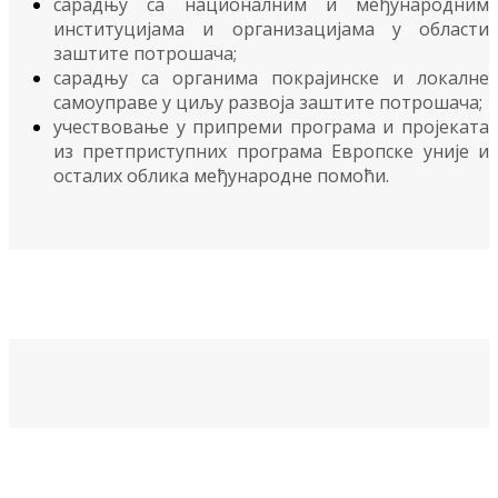
сарадњу са националним и међународним
институцијама и организацијама у области
заштите потрошача;
сарадњу са органима покрајинске и локалне
самоуправе у циљу развоја заштите потрошача;
учествовање у припреми програма и пројеката
из претприступних програма Европске уније и
осталих облика међународне помоћи.