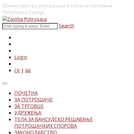
Министарство унутрашње и спољне трговине
Република Србија
Search
Login
ćir
|
lat
ПОЧЕТНА
ЗА ПОТРОШАЧЕ
ЗА ТРГОВЦЕ
УДРУЖЕЊА
ТЕЛА ЗА ВАНСУДСКО РЕШАВАЊЕ
ПОТРОШАЧКИХ СПОРОВА
ЗАКОНОДАВСТВО